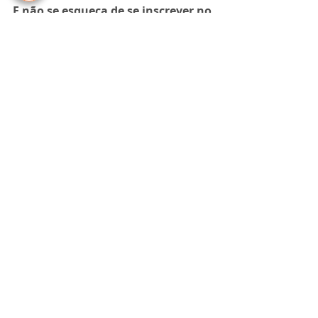
E não se esqueça de se inscrever no 
canal: 
Curso de Contrabaixo 
Online – Túlio de Melo
Blog
Comentários
Escreva um comentário