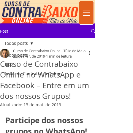
Post
Todos posts
Curso de Contrabaixo Online - Túlio de Melo
Todos posts
22 de mar. de 2019
1 min de leitura
Curso de Contrabaixo
Blog
Online no WhatsApp e
Aulas de Contrabaixo Online
Facebook – Entre em um
dos nossos Grupos!
Atualizado:
13 de mai. de 2019
Participe dos nossos 
grupos no WhatsApp!